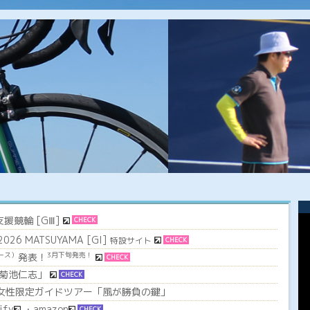
援競輪 [GⅢ]
CHECK
 2026 MATSUYAMA [GI]
特設サイト
CHECK
発表！
ース）
3月下旬発売！
CHECK
y 「菊池仁志」
CHECK
女性限定ガイドツアー「風が勝負の鍵」
ify
・
amazon
CHECK