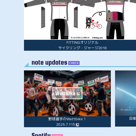
FITTINGオリジナル
サイクリング・ジャージ2018
note updates
CHECK
Wattbike
自
野球選手のWattbike！
2026.7.115
Spotify