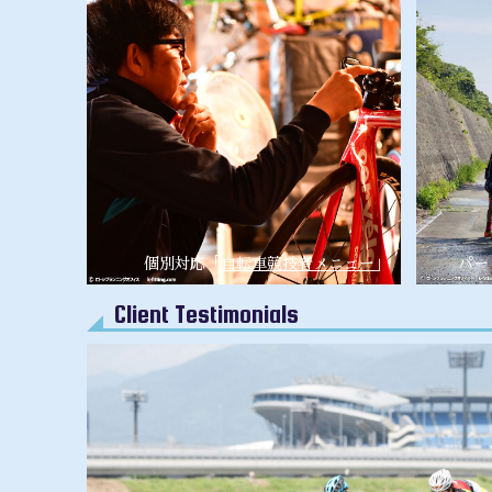
個別対応「
自転車競技者メニュー
」
パー
Client Testimonials