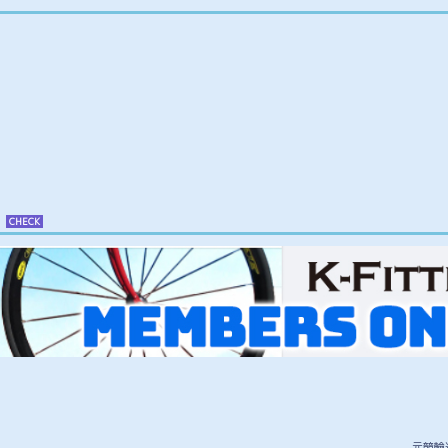
P
CHECK
元競輪選