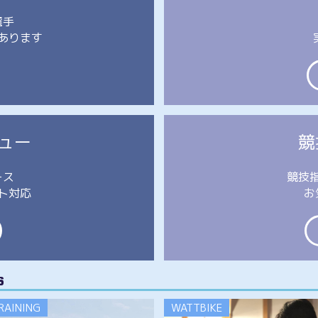
選手
あります
ュー
競
ース
競技
ト対応
お
s
RAINING
WATTBIKE