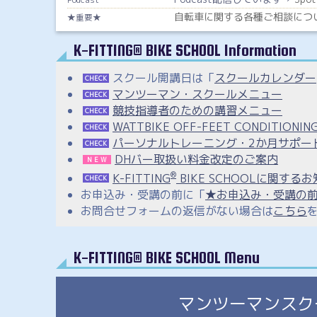
自転車に関する各種ご相談につ
★重要★
K-FITTING® BIKE SCHOOL Information
スクール開講日は「
スクールカレンダー
CHECK
マンツーマン・スクールメニュー
CHECK
競技指導者のための講習メニュー
CHECK
WATTBIKE OFF-FEET CONDITIONIN
CHECK
パーソナルトレーニング・2か月サポー
CHECK
DHバー取扱い料金改定のご案内
N E W
®
K-FITTING
BIKE SCHOOLに関する
CHECK
お申込み・受講の前に「
★お申込み・受講の
お問合せフォームの返信がない場合は
こちら
K-FITTING® BIKE SCHOOL Menu
マンツーマンスク