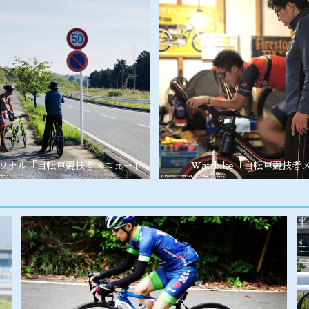
ソナル「
自転車競技者メニュー
」
Wattbike「
自転車競技者